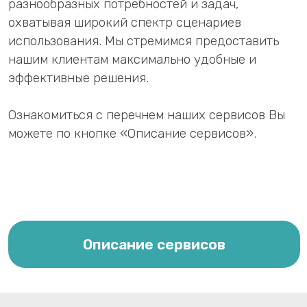
МИС «КПС «САМСОН» включена в единый
реестр российского ПО для ЭВМ и баз данных
(Приказ Минкомсвязи №146 от 28.03.2017,
регистрационный номер 3309).
Версия 2.7 системы «САМСОН» также внесена в
реестр Российского ПО (реестровая запись
№20314 от 27.11.2023).