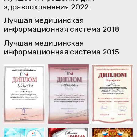
Где работаем
МИС «КПС «САМСОН» широко представлена в
разных регионах России и работает с самыми
разными типами учреждений здравоохранения.
Система может быть адаптирована под
конкретные требования и потребности каждого
конкретного учреждения.
Благодаря использованию современных
технологий и гибкости нашей системы, мы
можем успешно реализовывать проекты разной
сложности и масштаба.
Саратовская область
ДНР
Забайкальский край
Мурманская область
Ростовская область
Архангельская область