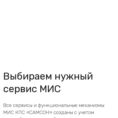
ФСБ № Л051-00105-00/01128439
Разработка, производство информационных
систем, защищенных с использованием
шифровальных (криптографических) средств,
выполнение работ, оказание услуг в области
шифрования информации
Росздравнадзор №Л016-00110-
77/00565798
Лицензирование технического обслуживания
медицинских изделий
Платформа «САМСОН.СМП» включена в единый
реестр российского ПО: реестровая запись
№31694 от 30.12.2025.
САМСОН.ИДС включен в реестр российского
ПО: реестровая запись №33059 от 17.04.2026.
САМСОН.ЛИС включен в реестр российского
ПО: реестровая запись №33672 от 21.05.2026.