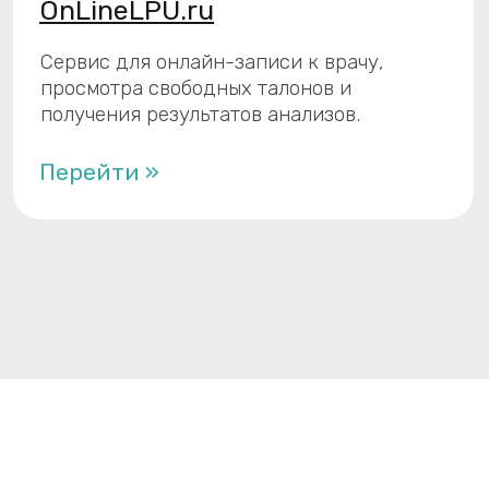
Описание сервисов
Лицензии
ФСТЭК № Л050-00107-77/01282919
Деятельность по разработке и производству
средств защиты конфиденциальной
информации
ФСТЭК № Л024-00107-77/01282916
Деятельность по технической защите
конфиденциальной информации
ЕРУЗ № 19029284
Государственная аккредитация в Минкомсвязи
России №5149 от 17.06.2015