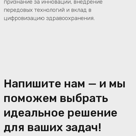
Главная
Презентации
О компании
МИС «КПС «САМСОН»
Наши проекты
Лабораторный сервис (САМСОН.ЛИС)
Бережливая поликлиника
Новости
Мобильное приложение
Контакты
Диагностический сервис (САМСОН.ИДС)
САМСОН.СМП
Установка и оборудование
Какой сервис выбрать
Полезные файлы
Полные реквизиты
Лицензионный договор
Скачать дистрибутив МИС «САМСОН»
Скачать экземпляр САМСОН.ИДС