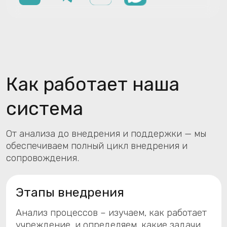
От анализа до внедрения и поддержки — мы
обеспечиваем полный цикл внедрения и
сопровождения.
Этапы внедрения
Анализ процессов – изучаем, как работает
учреждение, и определяем, какие задачи
должна решать программа.
Адаптация решений
– подбираем и
настраиваем программы под конкретные
нужды.
Установка и настройка
– устанавливаем
программу и готовим ее к работе.
Обучение пользователей
– помогаем
сотрудникам освоить работу с системой.
Тестирование и исправление ошибок
–
проверяем программу и устраняем
недочеты.