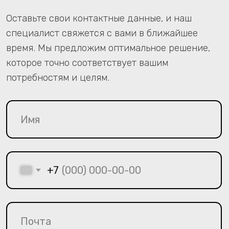
Скачать экземпляр САМСОН.ЛИС
Скачать экземпляр ПО «САМСОН.СМП»
Список сертификатов совместимости ОС и МИС
«САМСОН»
Политика обработки ПДН 2026
Политика конфиденциальности
Контакты
С. -Петербург - (812) 701-02-12
Краснодар - (918) 046-63-34
В.Новгород - (8162) 33-88-33
samson@samson-rus.com
samson@samson-rus.ru
Все права защищены
© 2026