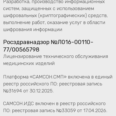
Посмотреть номер регистрации
Награды
Мы активно участвуем в мероприятиях по
развитию ИТ в медицине, демонстрируем наши
достижения и знакомимся с опытом коллег. На
крупнейшей ежегодной выставке,
представляющей ведущие ИТ-решения для
здравоохранения, МИС «КПС «САМСОН»
трижды признавалась «Лучшей медицинской
информационной системой».