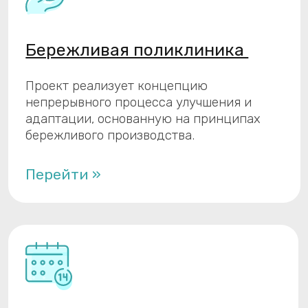
Выбираем нужный
сервис МИС
Все сервисы и функциональные механизмы
МИС КПС «САМСОН» созданы с учетом
разнообразных потребностей и задач,
охватывая широкий спектр сценариев
использования. Мы стремимся предоставить
нашим клиентам максимально удобные и
эффективные решения.
Ознакомиться с перечнем наших сервисов Вы
можете по кнопке «Описание сервисов».