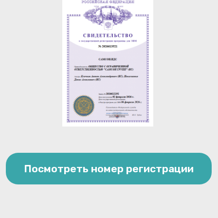
Напишите нам — и мы
поможем выбрать
идеальное решение
для ваших задач!
Оставьте свои контактные данные, и наш
специалист свяжется с вами в ближайшее
время. Мы предложим оптимальное решение,
которое точно соответствует вашим
потребностям и целям.